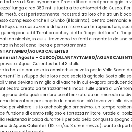
la fortezza di Sacsayhuaman. Pranzo libero e nel pomeriggio la v
tezza” lunga circa 360 mt. situata a tre chilometri da Cusco. Per co
 la metà, così perfettamente incastrati tra loro che tra un blocco
esso complesso anche il Q`Enko (il labirinto), centro cerimoniale
te Rojo, una costruzione di tipo militare con terrapieni, torri, 
a guarnigione ed il Tambomachay, detto “bagni dell’Inca” o “bagn
onati da nicchie, in cui si trovavano tre fonti alimentate da una 
ientro in hotel cena libera e pernottamento
NTAYTAMBO/AGUAS CALIENTES
 venerdì 1 Agosto – CUSCO/OLLANTAYTAMBO/AGUAS CALIENT
revista: Aguas Calientes hotel 3 stelle
e in hotel e partenza in coasterbus privato per la Valle Sacra d
 consentì lo sviluppo della loro ricca società agricola. Sosta alle
rali viene deviata in migliaia di vasche in cui evapora producend
anfiteatro creato da terrazzamenti Incas: sulle pareti di un'enorme c
 ognuna delle quali sembra caratterizzata da un microclima diver
come laboratorio per scoprire le condizioni più favorevoli alle div
mbo per visitare il sito archeologico omonimo, un tempo residenza
ce funzione di centro religioso e fortezza militare. Grazie al po
la resistenza incaica durante il periodo della conquista spagnola
sino di Aguas Calientes (112 km/ca.3 ore e mezzo), punto di parten
ibera e pernottamento.