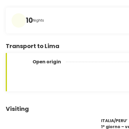
10
Nights
Transport to Lima
Open origin
Visiting
ITALIA/PERU’
1° giorno – v