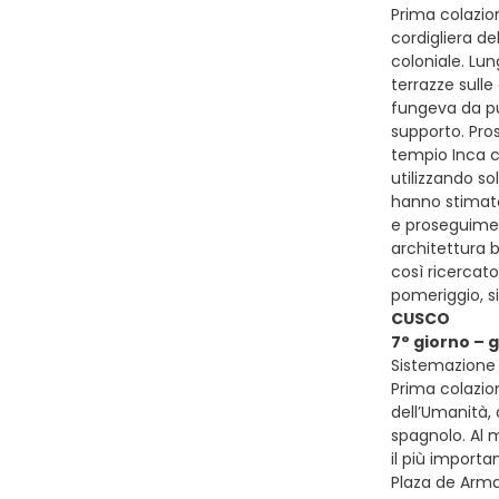
Prima colazio
cordigliera de
coloniale. Lu
terrazze sull
fungeva da pun
supporto. Pros
tempio Inca co
utilizzando so
hanno stimato
e proseguiment
architettura 
così ricercat
pomeriggio, s
CUSCO
7° giorno – 
Sistemazione 
Prima colazio
dell’Umanità,
spagnolo. Al m
il più importa
Plaza de Armas