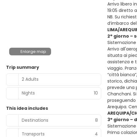
Arrivo libero 
19:05 diretto 
NB. Su richiest
d’imbarco del
LIMA/AREQUI
2° giorno – 
Sistemazione p
Arrivo all'aer
Enlarge map
situata ai pie
assistenza e 
Trip summary
viaggio. Pranz
“città bianca”,
2 Adults
storico, dichi
prevede una p
Nights
10
Chanchani. Si
proseguendo ve
Arequipa. Cen
This idea includes
AREQUIPA/CH
3° giorno – 
Destinations
8
Sistemazione p
Prima colazion
Transports
4