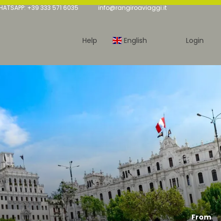
TSAPP: +39 333 571 6035
info@rangiroaviaggi.it
Help
English
Login
From