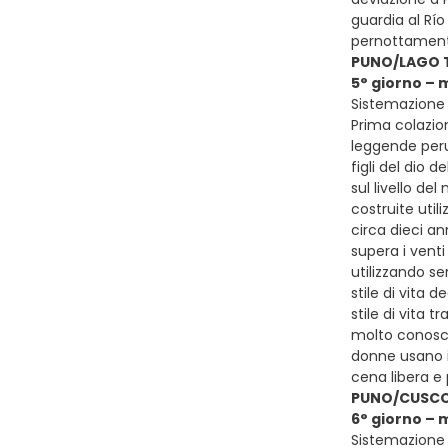
guardia al Rí
pernottamento
PUNO/LAGO 
5° giorno –
Sistemazione p
Prima colazion
leggende peruv
figli del dio 
sul livello de
costruite util
circa dieci an
supera i vent
utilizzando se
stile di vita
stile di vita 
molto conosciu
donne usano il
cena libera e
PUNO/CUSC
6° giorno – 
Sistemazione 