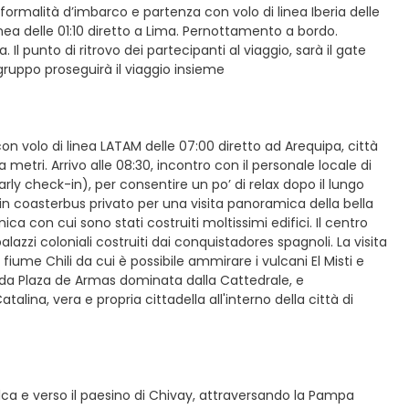
e formalità d’imbarco e partenza con volo di linea Iberia delle
inea delle 01:10 diretto a Lima. Pernottamento a bordo.
ia. Il punto di ritrovo dei partecipanti al viaggio, sarà il gate
gruppo proseguirà il viaggio insieme
on volo di linea LATAM delle 07:00 diretto ad Arequipa, città
 metri. Arrivo alle 08:30, incontro con il personale locale di
ly check-in), per consentire un po’ di relax dopo il lungo
 in coasterbus privato per una visita panoramica della bella
anica con cui sono stati costruiti moltissimi edifici. Il centro
lazzi coloniali costruiti dai conquistadores spagnoli. La visita
me Chili da cui è possibile ammirare i vulcani El Misti e
da Plaza de Armas dominata dalla Cattedrale, e
ina, vera e propria cittadella all'interno della città di
olca e verso il paesino di Chivay, attraversando la Pampa