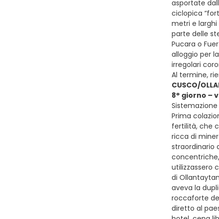
asportate dal
ciclopica “for
metri e larghi
parte delle st
Pucara o Fuer
alloggio per l
irregolari cor
Al termine, r
CUSCO/OLLA
8° giorno –
Sistemazione p
Prima colazion
fertilità, che
ricca di mine
straordinario 
concentriche,
utilizzassero 
di Ollantayta
aveva la dupli
roccaforte del
diretto al pae
hotel, cena l