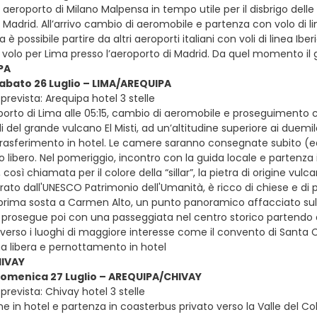
in aeroporto di Milano Malpensa in tempo utile per il disbrigo dell
a Madrid. All’arrivo cambio di aeromobile e partenza con volo di l
a è possibile partire da altri aeroporti italiani con voli di linea Iber
 volo per Lima presso l’aeroporto di Madrid. Da quel momento il 
PA
sabato 26 Luglio – LIMA/AREQUIPA
revista: Arequipa hotel 3 stelle
oporto di Lima alle 05:15, cambio di aeromobile e proseguimento c
di del grande vulcano El Misti, ad un’altitudine superiore ai duemila
trasferimento in hotel. Le camere saranno consegnate subito (ear
o libero. Nel pomeriggio, incontro con la guida locale e partenza
 così chiamata per il colore della “sillar”, la pietra di origine vulc
arato dall'UNESCO Patrimonio dell'Umanità, è ricco di chiese e di pa
rima sosta a Carmen Alto, un punto panoramico affacciato sul fiu
 prosegue poi con una passeggiata nel centro storico partendo 
rso i luoghi di maggiore interesse come il convento di Santa Catal
a libera e pernottamento in hotel
IVAY
domenica 27 Luglio – AREQUIPA/CHIVAY
revista: Chivay hotel 3 stelle
e in hotel e partenza in coasterbus privato verso la Valle del C