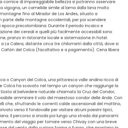
a cornice di impareggiabile bellezza si potranno osservare
o la vigogna, un camelide simile al lama dalla lana molto
le montagne fino al Mirador de Los Andes, situato a
n parte delle montagne occidentali, per poi scendere
di epoca precolombiana. Durante il periodo incaico e
vazione dei cereali e quelli più facilmente accessibili sono
ine, pranzo in ristorante locale e sistemazione in hotel.
a La Calera, distante circa tre chilometri dalla città, dove si
el Cañón del Colca (facoltativo e a pagamento). Cena libera
olca o Canyon del Colca, una pittoresca valle andina ricca di
 fiume Colca ha scavato nel tempo un canyon che raggiunge la
 Sosta al belvedere naturale chiamato la Cruz del Condor,
possibile ammirare il volo del maestoso condor delle Ande. Con
elli che, sfruttando le correnti calde ascensionali del mattino,
ivato verso il fondovalle per visitare alcuni paesini tipici,
na. Il percorso si snoda poi lungo una strada dai panorami
uimento del viaggio per tornare verso Chivay con una breve
erose dal vento dalla curiosa forma a fungo, che montano la