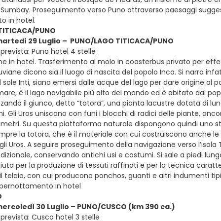
o Sumbay. Proseguimento verso Puno attraverso paesaggi suggestivi
 in hotel.
TITICACA/PUNO
 martedì 29 Luglio – PUNO/LAGO TITICACA/PUNO
revista: Puno hotel 4 stelle
e in hotel. Trasferimento al molo in coasterbus privato per effe
iane dicono sia il luogo di nascita del popolo Inca. Si narra in
del sole Inti, siano emersi dalle acque del lago per dare origine al
l mare, è il lago navigabile più alto del mondo ed è abitato dal pop
izzando il giunco, detto “totora”, una pianta lacustre dotata di lun
ni. Gli Uros uniscono con funi i blocchi di radici delle piante, an
i metri. Su questa piattaforma naturale dispongono quindi uno st
mpre la totora, che è il materiale con cui costruiscono anche le 
 degli Uros. A seguire proseguimento della navigazione verso l’i
tradizionale, conservando antichi usi e costumi. Si sale a piedi lun
ta per la produzione di tessuti raffinati e per la tecnica caratte
 telaio, con cui producono ponchos, guanti e altri indumenti tipi
 pernottamento in hotel
O
mercoledì 30 Luglio – PUNO/CUSCO (km 390 ca.)
prevista: Cusco hotel 3 stelle