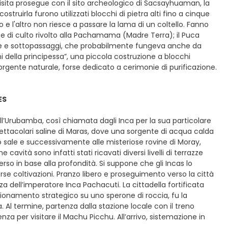
isita prosegue con il sito archeologico di Sacsayhuaman, la
struirla furono utilizzati blocchi di pietra alti fino a cinque
 e l'altro non riesce a passare la lama di un coltello. Fanno
 e di culto rivolto alla Pachamama (Madre Terra); il Puca
scale e sottopassaggi, che probabilmente fungeva anche da
i della principessa”, una piccola costruzione a blocchi
sorgente naturale, forse dedicato a cerimonie di purificazione.
ES
ell’Urubamba, così chiamata dagli Inca per la sua particolare
 spettacolari saline di Maras, dove una sorgente di acqua calda
o sale e successivamente alle misteriose rovine di Moray,
avità sono infatti stati ricavati diversi livelli di terrazze
so in base alla profondità. Si suppone che gli Incas lo
erse coltivazioni. Pranzo libero e proseguimento verso la città
 dell’imperatore Inca Pachacuti. La cittadella fortificata
sizionamento strategico su uno sperone di roccia, fu la
. Al termine, partenza dalla stazione locale con il treno
za per visitare il Machu Picchu. All’arrivo, sistemazione in