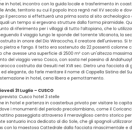
ne in hotel, incontro con la guida locale e trasferimento in coas
lle Ande, territorio su cui il popolo Inca regnò nel XV secolo e d
ngo il percorso si effettuerà una prima sosta al sito archeologi
e quali un tempo si ergevano strutture dalla forma piramidale. Q
to di riferimento per i villaggi di tutto l’altopiano, che lo utili
eguendo il viaggio lungo le sponde del torrente Vilcanota, la seco
struito in onore del Dio Wiracocha, il creatore dell'universo. Si t
lo pietra e fango. Il tetto era sostenuto da 22 possenti colonne circ
 che avesse una superficie di 2500 m² con un'altezza massima di
o del viaggio verso Cosco, con sosta nel paesino di Andahuaylilla
barocca costruita dai Gesuiti nel XVII sec. Dietro una facciata 
o ed elegante, da farle meritare il nome di Cappella Sistina del
istemazione in hotel, cena libera e pernottamento.
giovedì 31 Luglio – CUSCO
prevista: Cusco hotel 3 stelle
ne in hotel e partenza in coasterbus privato per visitare la capi
 dove i monumenti del periodo precolombiano, come il Coricancha 
attino passeggiata attraverso il meraviglioso centro storico per 
nte santuario inca dedicato al dio Sole, che gli spagnoli utilizz
 con la maestosa Cattedrale dalla facciata rinascimentale e dagl