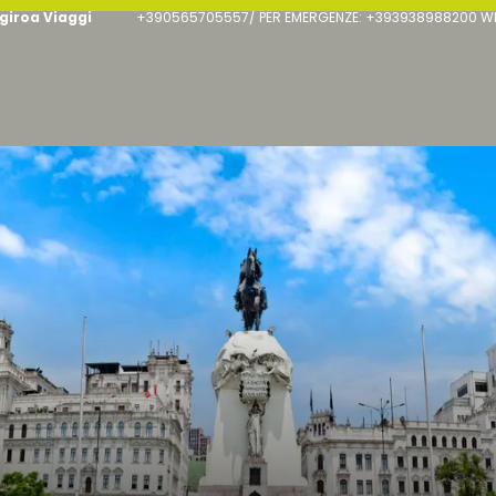
giroa Viaggi
+390565705557/ PER EMERGENZE: +393938988200 WHA