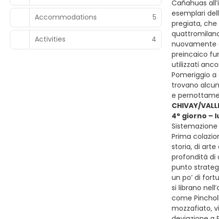
Cañahuas all’
esemplari dell
Accommodations
5
pregiata, che 
quattromilano
Activities
4
nuovamente at
preincaico fur
utilizzati anc
Pomeriggio a d
trovano alcun
e pernottamen
CHIVAY/VALL
4° giorno – 
Sistemazione p
Prima colazion
storia, di ar
profondità di
punto strateg
un po’ di fort
si librano nel
come Pincholl
mozzafiato, v
deviazione a 