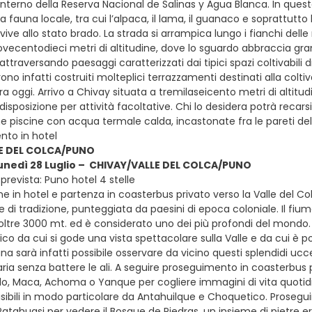
interno della Reserva Nacional de Salinas y Agua Blanca. In quest
a fauna locale, tra cui l’alpaca, il lama, il guanaco e soprattutt
vive allo stato brado. La strada si arrampica lungo i fianchi del
vecentodieci metri di altitudine, dove lo sguardo abbraccia gra
traversando paesaggi caratterizzati dai tipici spazi coltivabili 
ono infatti costruiti molteplici terrazzamenti destinati alla colti
ora oggi. Arrivo a Chivay situata a tremilaseicento metri di altitud
isposizione per attività facoltative. Chi lo desidera potrà recarsi 
e piscine con acqua termale calda, incastonate fra le pareti d
to in hotel
E DEL COLCA/PUNO
lunedì 28 Luglio – CHIVAY/VALLE DEL COLCA/PUNO
revista: Puno hotel 4 stelle
e in hotel e partenza in coasterbus privato verso la Valle del C
te e di tradizione, punteggiata da paesini di epoca coloniale. Il
 oltre 3000 mt. ed è considerato uno dei più profondi del mondo.
ico da cui si gode una vista spettacolare sulla Valle e da cui è 
una sarà infatti possibile osservare da vicino questi splendidi ucc
l’aria senza battere le ali. A seguire proseguimento in coasterbus pr
o, Maca, Achoma o Yanque per cogliere immagini di vita quotidia
isibili in modo particolare da Antahuilque e Choquetico. Proseg
Patahuasi per vedere il Bosque de Piedras, un insieme di pietre 