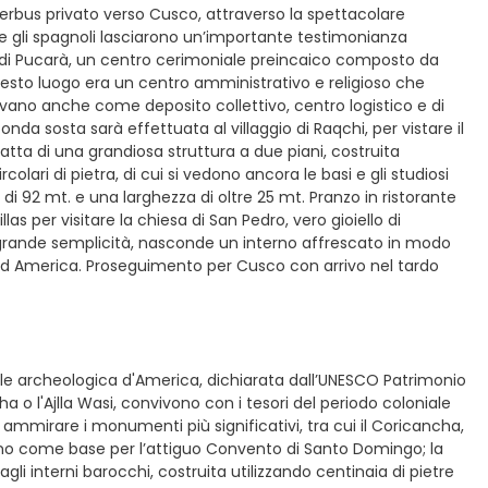
terbus privato verso Cusco, attraverso la spettacolare
ove gli spagnoli lasciarono un’importante testimonianza
co di Pucarà, un centro cerimoniale preincaico composto da
uesto luogo era un centro amministrativo e religioso che
zzavano anche come deposito collettivo, centro logistico e di
nda sosta sarà effettuata al villaggio di Raqchi, per vistare il
ratta di una grandiosa struttura a due piani, costruita
olari di pietra, di cui si vedono ancora le basi e gli studiosi
 92 mt. e una larghezza di oltre 25 mt. Pranzo in ristorante
s per visitare la chiesa di San Pedro, vero gioiello di
di grande semplicità, nasconde un interno affrescato in modo
 Sud America. Proseguimento per Cusco con arrivo nel tardo
tale archeologica d'America, dichiarata dall’UNESCO Patrimonio
o l'Ajlla Wasi, convivono con i tesori del periodo coloniale
ammirare i monumenti più significativi, tra cui il Coricancha,
arono come base per l’attiguo Convento di Santo Domingo; la
i interni barocchi, costruita utilizzando centinaia di pietre