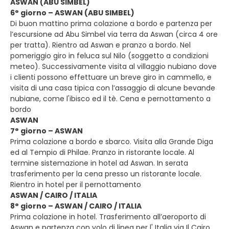
ASWAN (ABU SIMBEL)
6° giorno – ASWAN (ABU SIMBEL)
Di buon mattino prima colazione a bordo e partenza per
l’escursione ad Abu Simbel via terra da Aswan (circa 4 ore
per tratta). Rientro ad Aswan e pranzo a bordo. Nel
pomeriggio giro in feluca sul Nilo (soggetto a condizioni
meteo). Successivamente visita al villaggio nubiano dove
i clienti possono effettuare un breve giro in cammello, e
visita di una casa tipica con l’assaggio di alcune bevande
nubiane, come l'ibisco ed il tè. Cena e pernottamento a
bordo
ASWAN
7° giorno – ASWAN
Prima colazione a bordo e sbarco. Visita alla Grande Diga
ed al Tempio di Philae. Pranzo in ristorante locale. Al
termine sistemazione in hotel ad Aswan. In serata
trasferimento per la cena presso un ristorante locale.
Rientro in hotel per il pernottamento
ASWAN / CAIRO / ITALIA
8° giorno – ASWAN / CAIRO / ITALIA
Prima colazione in hotel. Trasferimento all’aeroporto di
Aswan e partenza con volo di linea per l' Italia via Il Cairo.