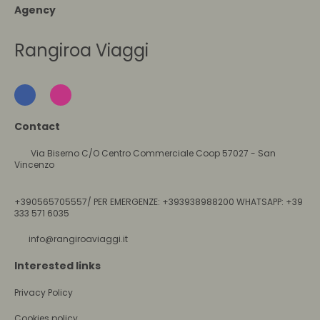
Agency
Rangiroa Viaggi
Contact
Via Biserno C/O Centro Commerciale Coop 57027 - San
Vincenzo
+390565705557/ PER EMERGENZE: +393938988200 WHATSAPP: +39
333 571 6035
info@rangiroaviaggi.it
Interested links
Privacy Policy
Cookies policy