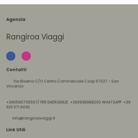
Agenzia
Rangiroa Viaggi
Contatti
Via Biserno C/O Centro Commerciale Coop 57027 - San
Vincenzo
+390565705557/ PER EMERGENZE: +393938988200 WHATSAPP: +39
333 571 6035
info@rangiroaviaggi.it
Link Utili