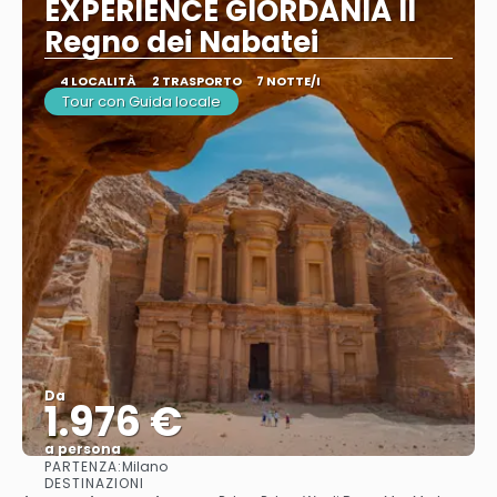
EXPERIENCE GIORDANIA Il
Regno dei Nabatei
4 LOCALITÀ
2 TRASPORTO
7 NOTTE/I
Tour con Guida locale
Da
1.976 €
a persona
PARTENZA:
Milano
Vedere
DESTINAZIONI