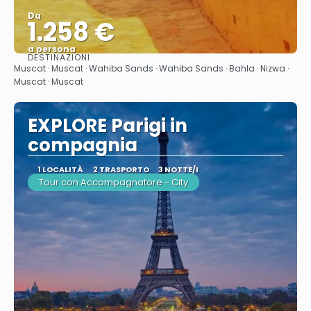
Da
1.258 €
a persona
DESTINAZIONI
Vedere
Muscat · Muscat · Wahiba Sands · Wahiba Sands · Bahla · Nizwa ·
Muscat · Muscat
EXPLORE Parigi in
compagnia
1 LOCALITÀ
2 TRASPORTO
3 NOTTE/I
Tour con Accompagnatore - City