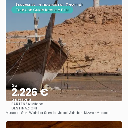
5 LOCALITÀ
4 TRASPORTO
7 NOTTE/I
Tour con Guida locale e Plus
Da
2.226 €
a persona
PARTENZA:
Milano
Vedere
DESTINAZIONI
Muscat · Sur · Wahiba Sands · Jabal Akhdar · Nizwa · Muscat