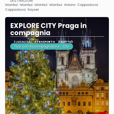
DESTINAZIONI
Istanbul · Istanbul · Istanbul · Istanbul · Ankara · Cappadocia ·
Cappadocia · Kayseri
EXPLORE CITY Praga in
compagnia
1 LOCALITÀ
4 TRASPORTO
3 NOTTE/I
Tour con Accompagnatore - City
Da