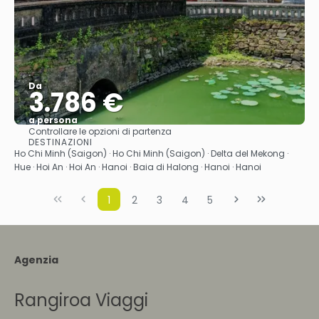
Da
3.786 €
a persona
Controllare le opzioni di partenza
Vedere
DESTINAZIONI
Ho Chi Minh (Saigon) · Ho Chi Minh (Saigon) · Delta del Mekong ·
Hue · Hoi An · Hoi An · Hanoi · Baia di Halong · Hanoi · Hanoi
1
2
3
4
5
Agenzia
Rangiroa Viaggi