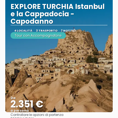
EXPLORE TURCHIA Istanbul
e la Cappadocia -
Capodanno
4 LOCALITÀ
3 TRASPORTO
7 NOTTE/I
Tour con Accompagnatore
Da
2.351 €
a persona
Controllare le opzioni di partenza
Vedere