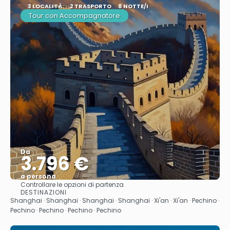
3 LOCALITÀ
2 TRASPORTO
8 NOTTE/I
Tour con Accompagnatore
Da
3.796 €
a persona
Controllare le opzioni di partenza
Vedere
DESTINAZIONI
Shanghai · Shanghai · Shanghai · Shanghai · Xi'an · Xi'an · Pechino ·
Pechino · Pechino · Pechino · Pechino