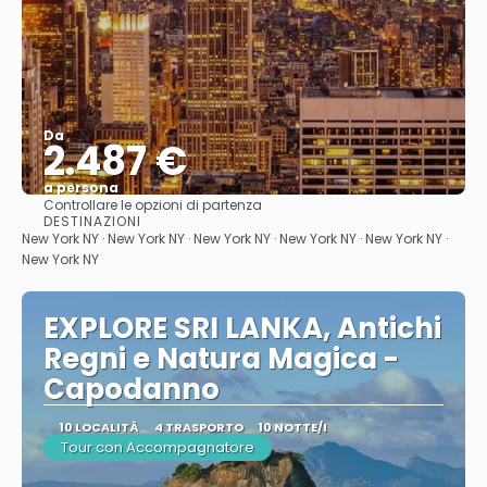
Da
2.487 €
a persona
Controllare le opzioni di partenza
Vedere
DESTINAZIONI
New York NY · New York NY · New York NY · New York NY · New York NY ·
New York NY
EXPLORE SRI LANKA, Antichi
Regni e Natura Magica -
Capodanno
10 LOCALITÀ
4 TRASPORTO
10 NOTTE/I
Tour con Accompagnatore