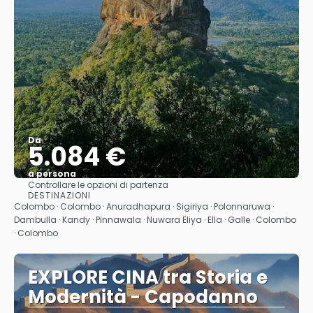
Da
5.084 €
a persona
Controllare le opzioni di partenza
Vedere
DESTINAZIONI
Colombo · Colombo · Anuradhapura · Sigiriya · Polonnaruwa ·
Dambulla · Kandy · Pinnawala · Nuwara Eliya · Ella · Galle · Colombo
· Colombo
EXPLORE CINA tra Storia e
Modernità - Capodanno