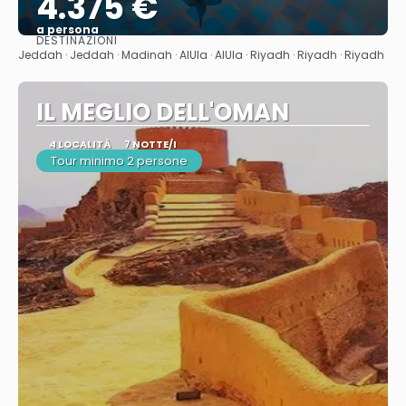
4.375 €
a persona
DESTINAZIONI
Vedere
Jeddah · Jeddah · Madinah · AlUla · AlUla · Riyadh · Riyadh · Riyadh
IL MEGLIO DELL'OMAN
4 LOCALITÀ
7 NOTTE/I
Tour minimo 2 persone