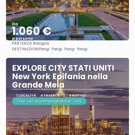
Da
1.060 €
a persona
PARTENZA:
Bologna
Vedere
DESTINAZIONI
Parigi · Parigi · Parigi · Parigi
EXPLORE CITY STATI UNITI
New York Epifania nella
Grande Mela
1 LOCALITÀ
4 TRASPORTO
4 NOTTE/I
Tour con Accompagnatore - City