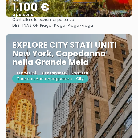
1.100 €
a persona
Controllare le opzioni di partenza
Vedere
DESTINAZIONI
Praga · Praga · Praga · Praga
EXPLORE CITY STATI UNITI
New York, Capodanno
nella Grande Mela
1 LOCALITÀ
4 TRASPORTO
5 NOTTE/I
Tour con Accompagnatore - City