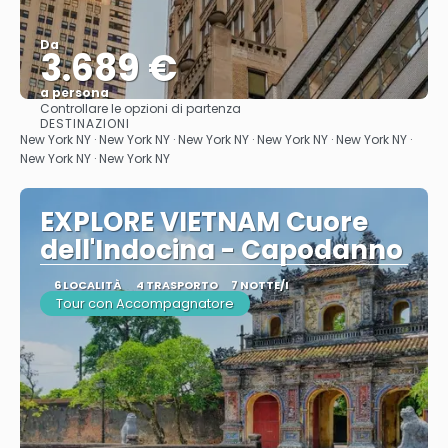
Da
3.689 €
a persona
Controllare le opzioni di partenza
Vedere
DESTINAZIONI
New York NY · New York NY · New York NY · New York NY · New York NY ·
New York NY · New York NY
EXPLORE VIETNAM Cuore
dell'Indocina - Capodanno
6 LOCALITÀ
4 TRASPORTO
7 NOTTE/I
Tour con Accompagnatore