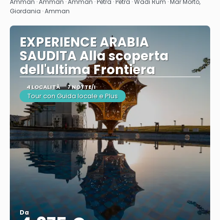
Amman · Amman · Amman · Petra · Petra · Wadi Rum · Mar Morto,
Giordania · Amman
EXPERIENCE ARABIA
SAUDITA Alla scoperta
dell'ultima Frontiera
4 LOCALITÀ
7 NOTTE/I
Tour con Guida locale e Plus
Da