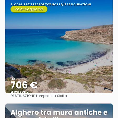
1 LOCALITÀ
2 TRASPORTO
5 NOTTE/I
1 ASSICURAZIONI
Volo+Soggiorno
Da
706 €
a persona
DESTINAZIONE:
Lampedusa, Sicilia
Vedere
Alghero tra mura antiche e