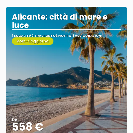
Vedere
Alicante: città di mare e
luce
1 LOCALITÀ
2 TRASPORTO
6 NOTTE/I
1 ASSICURAZIONI
Volo+Soggiorno
Da
558 €