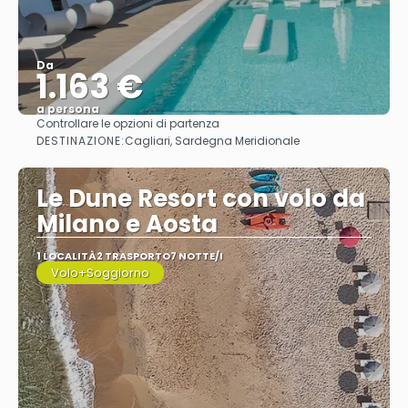
Da
1.163 €
a persona
Controllare le opzioni di partenza
Vedere
DESTINAZIONE:
Cagliari, Sardegna Meridionale
Le Dune Resort con volo da
Milano e Aosta
1 LOCALITÀ
2 TRASPORTO
7 NOTTE/I
Volo+Soggiorno