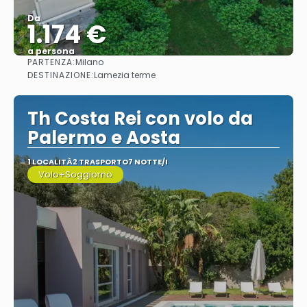
Da
1.174 €
a persona
PARTENZA:
Milano
Vedere
DESTINAZIONE:
Lamezia terme
Th Costa Rei con volo da
Palermo e Aosta
1 LOCALITÀ
2 TRASPORTO
7 NOTTE/I
Volo+Soggiorno