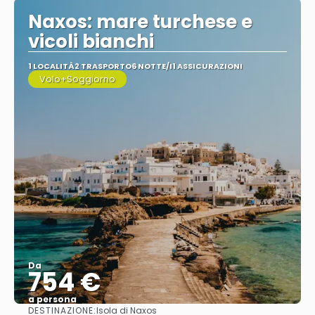
Naxos: mare turchese e
vicoli bianchi
1 LOCALITÀ
2 TRASPORTO
6 NOTTE/I
1 ASSICURAZIONI
Volo+Soggiorno
Da
754 €
a persona
DESTINAZIONE:
Isola di Naxos