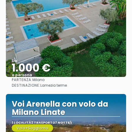
Da
1.000 €
a persona
PARTENZA:
Milano
Vedere
DESTINAZIONE:
Lamezia terme
Voi Arenella con volo da
Milano Linate
1 LOCALITÀ
2 TRASPORTO
7 NOTTE/I
Volo+Soggiorno