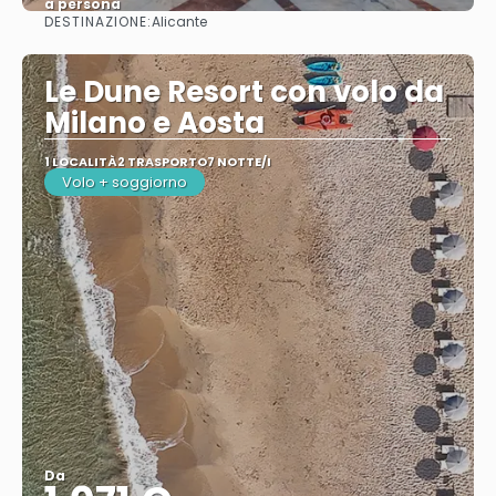
a persona
DESTINAZIONE:
Alicante
Vedere
Le Dune Resort con volo da
Milano e Aosta
1 LOCALITÀ
2 TRASPORTO
7 NOTTE/I
Volo + soggiorno
Da