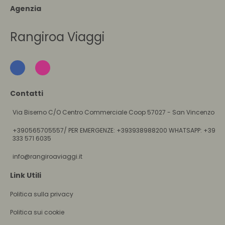
Agenzia
Rangiroa Viaggi
Contatti
Via Biserno C/O Centro Commerciale Coop 57027 - San Vincenzo
+390565705557/ PER EMERGENZE: +393938988200 WHATSAPP: +39
333 571 6035
info@rangiroaviaggi.it
Link Utili
Politica sulla privacy
Politica sui cookie