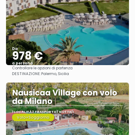
Da
978 €
a persona
Controllare le opzioni di partenza
Vedere
DESTINAZIONE:
Palermo, Sicilia
Nausicaa Village con volo
da Milano
1 LOCALITÀ
2 TRASPORTO
7 NOTTE/I
Volo+Soggiorno