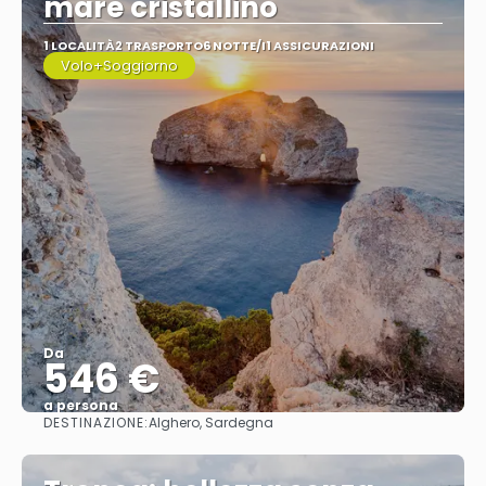
mare cristallino
1 LOCALITÀ
2 TRASPORTO
6 NOTTE/I
1 ASSICURAZIONI
Volo+Soggiorno
Da
546 €
a persona
DESTINAZIONE:
Alghero, Sardegna
Vedere