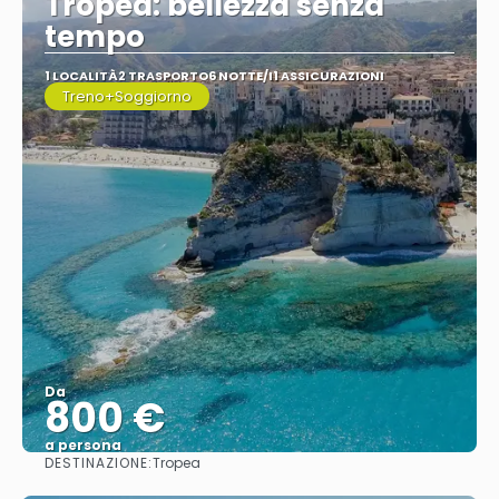
Tropea: bellezza senza
tempo
1 LOCALITÀ
2 TRASPORTO
6 NOTTE/I
1 ASSICURAZIONI
Treno+Soggiorno
Da
800 €
a persona
DESTINAZIONE:
Tropea
Vedere