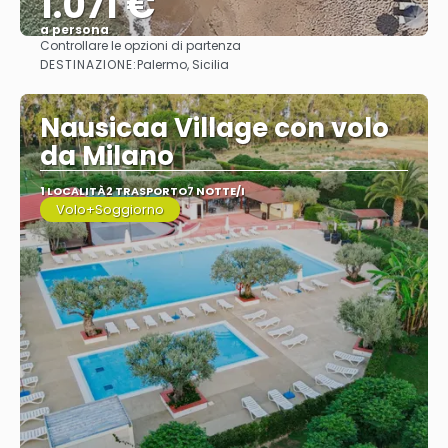
1.071 €
a persona
Controllare le opzioni di partenza
Vedere
DESTINAZIONE:
Palermo, Sicilia
Nausicaa Village con volo
da Milano
1 LOCALITÀ
2 TRASPORTO
7 NOTTE/I
Volo+Soggiorno