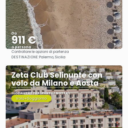
Da
911 €
a persona
Controllare le opzioni di partenza
Vedere
DESTINAZIONE:
Palermo, Sicilia
Zeta Club Selinunte con
volo da Milano e Aosta
1 LOCALITÀ
2 TRASPORTO
7 NOTTE/I
Volo+Soggiorno