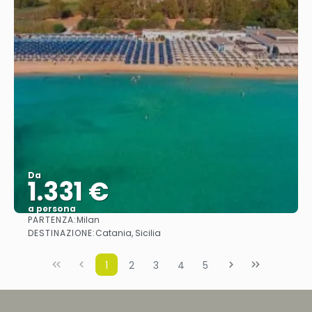
Da
1.331 €
a persona
PARTENZA:
Milan
Vedere
DESTINAZIONE:
Catania, Sicilia
1
2
3
4
5